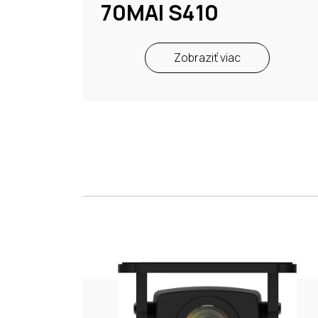
70MAI S410
Zobraziť viac