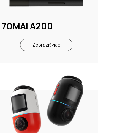
70MAI A200
Zobraziť viac