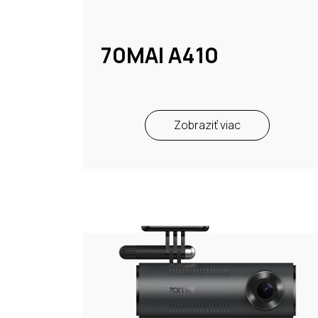
70MAI A410
Zobraziť viac