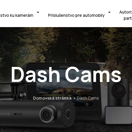
Autori
nstvo ku kamerám
Príslušenstvo pre automobily
part
Dash Cams
Domovská stránka
Dash Cams