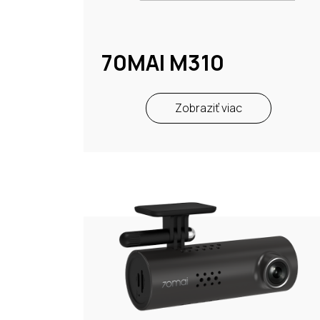
70MAI M310
Zobraziť viac