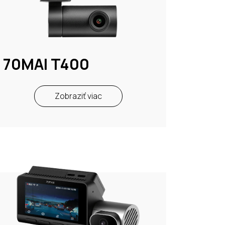
70MAI T400
Zobraziť viac