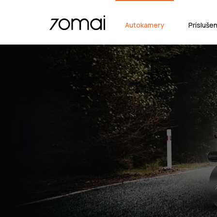
Autokamery
Prísluše