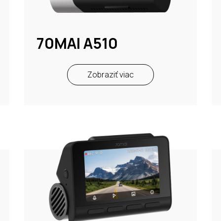
70MAI A510
Zobraziť viac