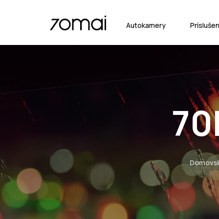
Autokamery
Prísluše
70
Domovsk