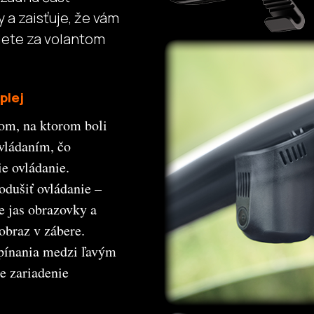
 a zaisťuje, že vám
dete za volantom
plej
om, na ktorom boli
vládaním, čo
ie ovládanie.
dušiť ovládanie –
e jas obrazovky a
obraz v zábere.
epínania medzi ľavým
e zariadenie