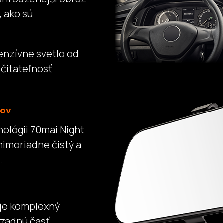
, ako sú
enzívne svetlo od
 čitateľnosť
mov
nológii 70mai Night
imoriadne čistý a
.
uje komplexný
 zadnú časť