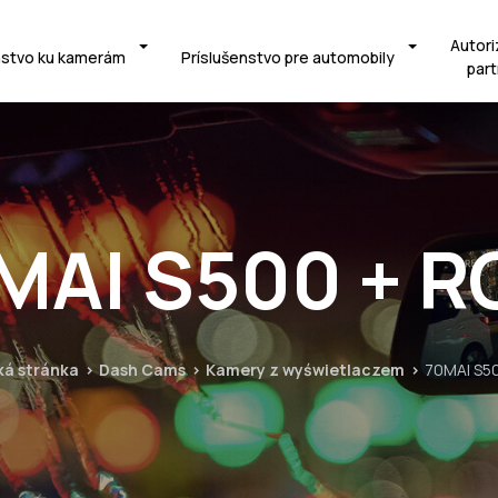
Autori
nstvo ku kamerám
Príslušenstvo pre automobily
part
MAI S500 + R
á stránka
Dash Cams
Kamery z wyświetlaczem
70MAI S5