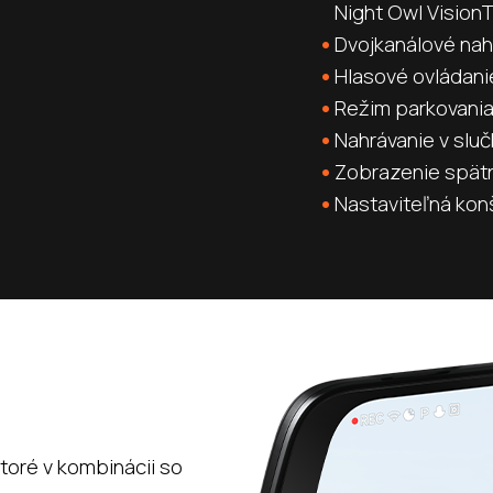
Night Owl Vision
Dvojkanálové nah
Hlasové ovládani
Režim parkovania
Nahrávanie v slu
Zobrazenie spät
Nastaviteľná konš
toré v kombinácii so