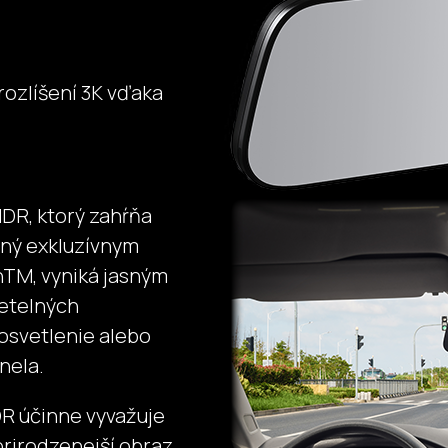
rozlíšení 3K vďaka
DR, ktorý zahŕňa
ený exkluzívnym
nTM, vyniká jasným
vetelných
osvetlenie alebo
nela.
R účinne vyvažuje
 prirodzenejší obraz