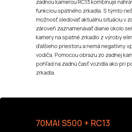
zadnou kamerou RC13 kombinuje nahráv
funkciou spätného zrkadla. S týmto rie
možnosť sledovať aktuálnu situáciu v za
zároveň zaznamenávať dianie okolo se
kamery na spätné zrkadlo z výroby eli
ďalšieho priestoru a nemá negatívny vp
vodiča. Pomocou obrazu zo zadnej kame
pohľad na zadnú časť vozidla ako pri p
zrkadla.
70MAI S500 + RC13