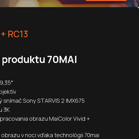
 + RC13
i produktu 70MAI
9,35″
bjektív
vý snímač Sony STARVIS 2 IMX675
u 3K
pracovania obrazu MaiColor Vivid +
a obrazu v noci vďaka technológii 70mai