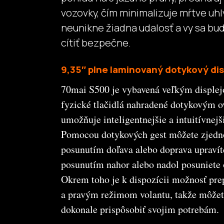
vozovky, čím minimalizuje mŕtve uhly
neunikne žiadna udalosť a vy sa bu
cítiť bezpečne.
9,35″ plne laminovaný dotykový dis
70mai S500 je vybavená veľkým displej
fyzické tlačidlá nahradené dotykovým o
umožňuje inteligentnejšie a intuitívnejš
Pomocou dotykových gest môžete zjedno
posunutím doľava alebo doprava upravít
posunutím nahor alebo nadol posuniete 
Okrem toho je k dispozícii možnosť pr
a pravým režimom volantu, takže môžet
dokonale prispôsobiť svojim potrebám.