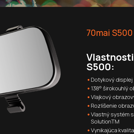
70mai S500
Vlastnost
S500:
Dotykový displej 
138° širokouhlý o
Vlajkový obrazo
Rozlíšenie obraz
Vlastný systém s
SolutionTM
Vynikajúca kvalit