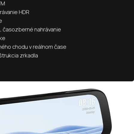
TM
rávanie HDR
e
, časozberné nahrávanie
čke
ného chodu v reálnom čase
trukcia zrkadla