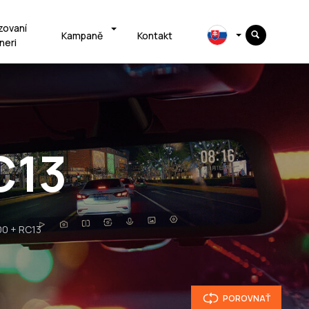
zovaní
Kampaně
Kontakt
neri
C13
00 + RC13
POROVNAŤ