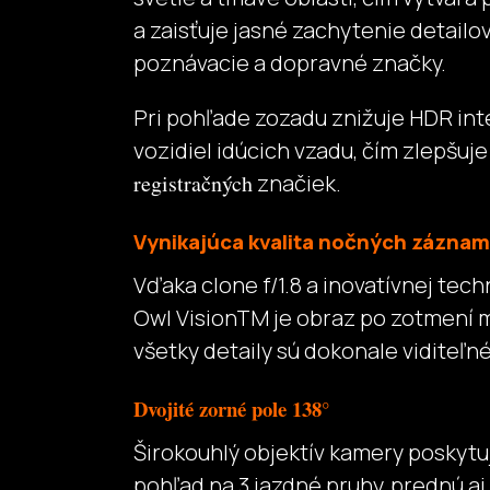
a zaisťuje jasné zachytenie detailov
poznávacie a dopravné značky.
Pri pohľade zozadu znižuje HDR int
vozidiel idúcich vzadu, čím zlepšuje
registračných
značiek.
Vynikajúca kvalita nočných zázna
Vďaka clone f/1.8 a inovatívnej tech
Owl VisionTM je obraz po zotmení m
všetky detaily sú dokonale viditeľné
Dvojité zorné pole 138°
Širokouhlý objektív kamery poskyt
pohľad na 3 jazdné pruhy, prednú aj