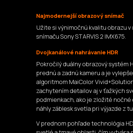
Najmodernejší obrazový snímač
Užite si výnimočnú kvalitu obrazu v 
snímaču Sony STARVIS 2 IMX675.
Dvojkanálové nahrávanie HDR
Pokročilý duálny obrazový systém H
prednú a zadnú kameru a je vylepš
algoritmom MaiColor Vivid+Solutio
zachytením detailov aj v ťažkých s
podmienkach, ako je zložité nočné 
náhly záblesk svetla pri výjazde z tu
V prednom pohľade technológia HD
svetlé a tmavé oblasti, čím vytvára