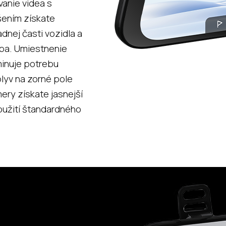
anie videa s
šením získate
dnej časti vozidla a
ba. Umiestnenie
minuje potrebu
lyv na zorné pole
ry získate jasnejší
oužití štandardného