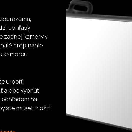
zobrazenia,
dzi pohľady
e zadnej kamery v
ynulé prepínanie
u kamerou.
e urobiť
úť alebo vypnúť
i pohľadom na
y ste museli zložiť
ávanie