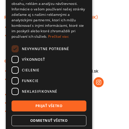
obsahu, reklám a analýzu návštevnosti.
ENGLISH
Informácie o vašom používaní našej stránky
CZECH
zdieľame aj s našimi reklamnými a
Ponuka
Podpora (SK)
analytickými partnermi, ktorí ich môžu
kombinovať s inými informáciami, ktoré ste
Autokamery
Aplikácia
im poskytli alebo ktoré zhromaždili pri
Príslušenstvo pre
F.A.Q.
používaní ich služieb.
Prečítať viac
automobily
B2B
NEVYHNUTNE POTREBNÉ
VÝKONNOSŤ
O nas (SK)
Kontakt
CIELENIE
O společnosti 70mai
info@70mai.sk
Zásady ochrany
FUNKCIE
osobních údajů
NEKLASIFIKOVANÉ
Spolupráce B2B
Znalostná báza
PRIJAŤ VŠETKO
Kontakt
ODMIETNUŤ VŠETKO