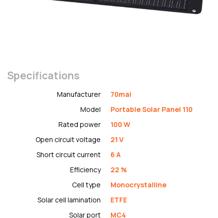
Specifications
Manufacturer
70mai
Model
Portable Solar Panel 110
Rated power
100 W
Open circuit voltage
21 V
Short circuit current
6 A
Efficiency
22 %
Cell type
Monocrystalline
Solar cell lamination
ETFE
Solar port
MC4