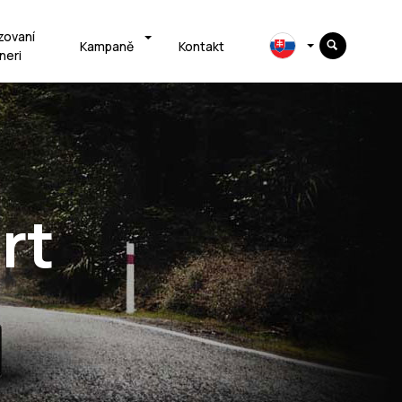
zovaní
Kampaně
Kontakt
neri
rt