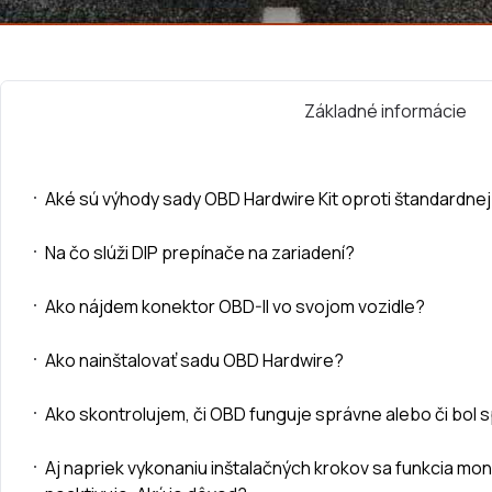
Základné informácie
Aké sú výhody sady OBD Hardwire Kit oproti štandardnej
Na čo slúži DIP prepínače na zariadení?
Ako nájdem konektor OBD-II vo svojom vozidle?
Ako nainštalovať sadu OBD Hardwire?
Ako skontrolujem, či OBD funguje správne alebo či bol 
Aj napriek vykonaniu inštalačných krokov sa funkcia mo