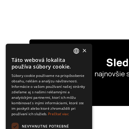
×
Sled
Táto webová lokalita
POLISH
používa súbory cookie.
najnovšie 
SLOVAK
Súbory cookie používame na prispôsobenie
obsahu, reklám a analýzu návštevnosti.
ENGLISH
Informácie o vašom používaní našej stránky
CZECH
zdieľame aj s našimi reklamnými a
analytickými partnermi, ktorí ich môžu
kombinovať s inými informáciami, ktoré ste
im poskytli alebo ktoré zhromaždili pri
používaní ich služieb.
Prečítať viac
NEVYHNUTNE POTREBNÉ