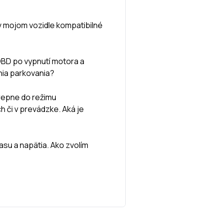
v mojom vozidle kompatibilné
BD po vypnutí motora a
nia parkovania?
prepne do režimu
 či v prevádzke. Aká je
asu a napätia. Ako zvolím