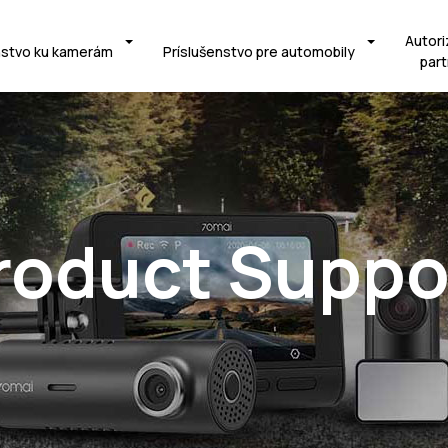
Autori
nstvo ku kamerám
Príslušenstvo pre automobily
part
roduct Suppo