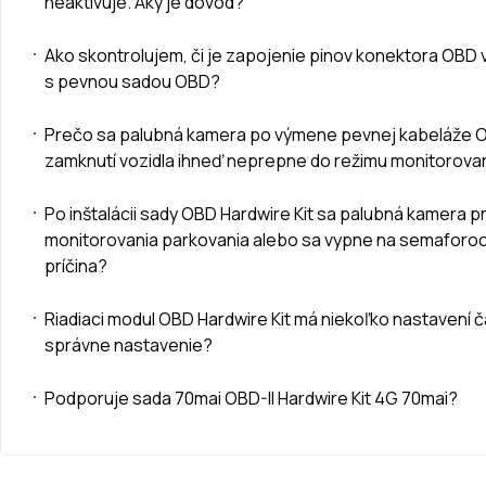
neaktivuje. Aký je dôvod?
Ako skontrolujem, či je zapojenie pinov konektora OBD 
s pevnou sadou OBD?
Prečo sa palubná kamera po výmene pevnej kabeláže O
zamknutí vozidla ihneď neprepne do režimu monitorova
Po inštalácii sady OBD Hardwire Kit sa palubná kamera 
monitorovania parkovania alebo sa vypne na semaforoch
príčina?
Riadiaci modul OBD Hardwire Kit má niekoľko nastavení č
správne nastavenie?
Podporuje sada 70mai OBD-II Hardwire Kit 4G 70mai?