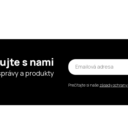
ujte s nami
správy a produkty
Prečítajte si naše
zásady ochrany