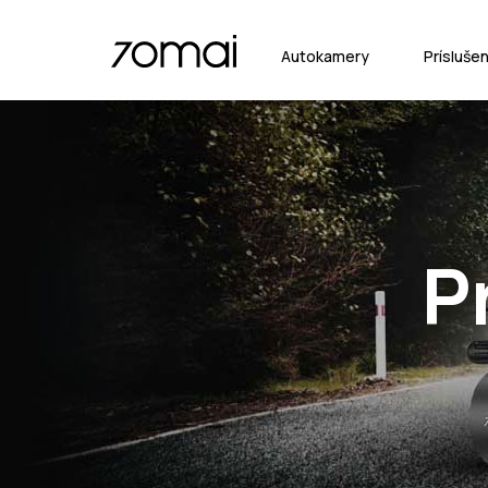
Autokamery
Prísluše
P