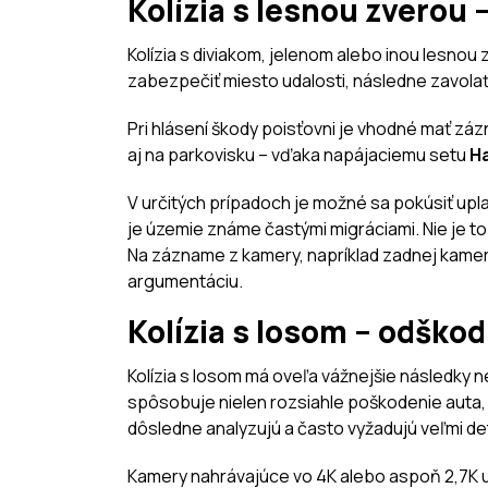
Kolízia s lesnou zverou
Kolízia s diviakom, jelenom alebo inou lesn
zabezpečiť miesto udalosti, následne zavolať
Pri hlásení škody poisťovni je vhodné mať zá
aj na parkovisku – vďaka napájaciemu setu
Ha
V určitých prípadoch je možné sa pokúsiť upla
je územie známe častými migráciami. Nie je t
Na zázname z kamery, napríklad zadnej kame
argumentáciu.
Kolízia s losom – odškod
Kolízia s losom má oveľa vážnejšie následky
spôsobuje nielen rozsiahle poškodenie auta, al
dôsledne analyzujú a často vyžadujú veľmi d
Kamery nahrávajúce vo 4K alebo aspoň 2,7K 