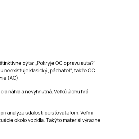
nštinktívne pýta: „Pokryje OC opravu auta?“
ou neexistuje klasický „páchateľ“, takže OC
nie (AC).
ola náhla a nevyhnutná. Veľkú úlohu hrá
 pri analýze udalosti poisťovateľom. Veľmi
uácie okolo vozidla. Takýto materiál výrazne