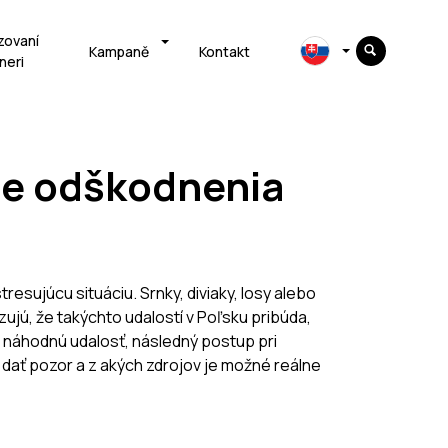
zovaní
Kampaně
Kontakt
neri
nie odškodnenia
esujúcu situáciu. Srnky, diviaky, losy alebo
jú, že takýchto udalostí v Poľsku pribúda,
 náhodnú udalosť, následný postup pri
 dať pozor a z akých zdrojov je možné reálne