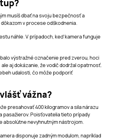
stup?
tkým musíš dbať na svoju bezpečnosť a
vým dôkazom v procese odškodnenia.
cestu náhle. V prípadoch, keď kamera funguje
chýbalo výstražné označenie pred zverou, hoci
ale aj dokázanie, že vodič dodržal opatrnosť.
riebeh udalosti, čo môže podporiť
zvlášť vážna?
že presahovať 400 kilogramov a sila nárazu
a pasažierov. Poisťovatelia tieto prípady
xte absolútne nevyhnutným nástrojom.
 kamera disponuje zadným modulom, napríklad