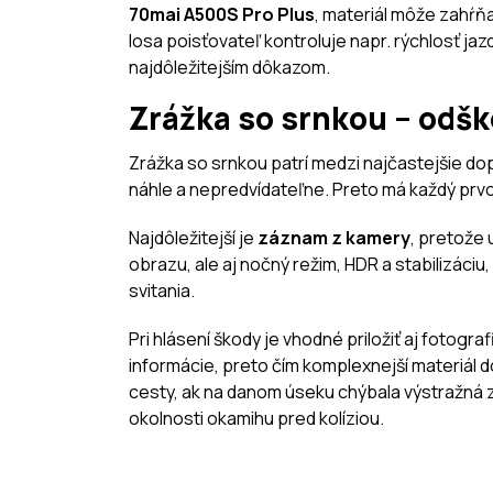
70mai A500S Pro Plus
, materiál môže zahŕň
losa poisťovateľ kontroluje napr. rýchlosť 
najdôležitejším dôkazom.
Zrážka so srnkou – odš
Zrážka so srnkou patrí medzi najčastejšie do
náhle a nepredvídateľne. Preto má každý pr
Najdôležitejší je
záznam z kamery
, pretože 
obrazu, ale aj nočný režim, HDR a stabilizáciu
svitania.
Pri hlásení škody je vhodné priložiť aj fotog
informácie, preto čím komplexnejší materiál do
cesty, ak na danom úseku chýbala výstražná
okolnosti okamihu pred kolíziou.