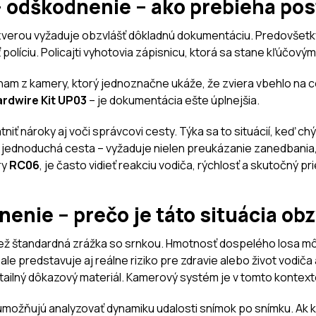
 – odškodnenie – ako prebieha po
ou zverou vyžaduje obzvlášť dôkladnú dokumentáciu. Predovše
 políciu. Policajti vyhotovia zápisnicu, ktorá sa stane kľúčo
znam z kamery, ktorý jednoznačne ukáže, že zviera vbehlo na 
rdwire Kit UP03
– je dokumentácia ešte úplnejšia.
tniť nároky aj voči správcovi cesty. Týka sa to situácií, keď 
o jednoduchá cesta – vyžaduje nielen preukázanie zanedbania, 
ry
RC06
, je často vidieť reakciu vodiča, rýchlosť a skutočný p
nenie – prečo je táto situácia ob
 než štandardná zrážka so srnkou. Hmotnosť dospelého losa mô
e predstavuje aj reálne riziko pre zdravie alebo život vodiča 
etailný dôkazový materiál. Kamerový systém je v tomto konte
umožňujú analyzovať dynamiku udalosti snímok po snímku. Ak