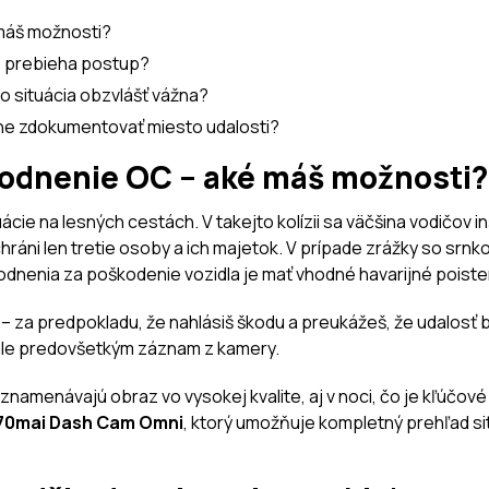
máš možnosti?
ko prebieha postup?
to situácia obzvlášť vážna?
nne zdokumentovať miesto udalosti?
kodnenie OC – aké máš možnosti?
ácie na lesných cestách. V takejto kolízii sa väčšina vodičov i
ráni len tretie osoby a ich majetok. V prípade zrážky so srnk
dnenia za poškodenie vozidla je mať vhodné havarijné poiste
– za predpokladu, že nahlásiš škodu a preukážeš, že udalosť b
 ale predovšetkým záznam z kamery.
aznamenávajú obraz vo vysokej kvalite, aj v noci, čo je kľúčové
70mai Dash Cam Omni
, ktorý umožňuje kompletný prehľad sit