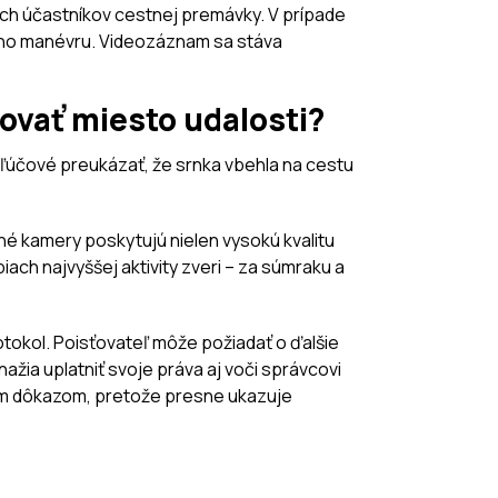
ných účastníkov cestnej premávky. V prípade
ného manévru. Videozáznam sa stáva
ovať miesto udalosti?
 kľúčové preukázať, že srnka vbehla na cestu
rné kamery poskytujú nielen vysokú kvalitu
iach najvyššej aktivity zveri – za súmraku a
rotokol. Poisťovateľ môže požiadať o ďalšie
ažia uplatniť svoje práva aj voči správcovi
ým dôkazom, pretože presne ukazuje