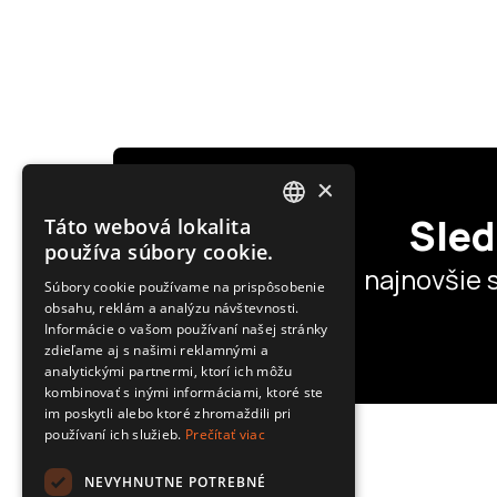
×
Sled
Táto webová lokalita
POLISH
používa súbory cookie.
najnovšie 
SLOVAK
Súbory cookie používame na prispôsobenie
obsahu, reklám a analýzu návštevnosti.
ENGLISH
Informácie o vašom používaní našej stránky
CZECH
zdieľame aj s našimi reklamnými a
analytickými partnermi, ktorí ich môžu
kombinovať s inými informáciami, ktoré ste
im poskytli alebo ktoré zhromaždili pri
používaní ich služieb.
Prečítať viac
NEVYHNUTNE POTREBNÉ