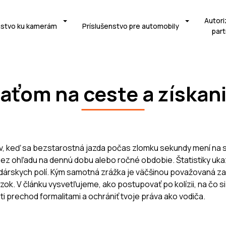
Autori
nstvo ku kamerám
Príslušenstvo pre automobily
part
eraťom na ceste a získa
v, keď sa bezstarostná jazda počas zlomku sekundy mení na str
z ohľadu na dennú dobu alebo ročné obdobie. Štatistiky ukazu
árskych polí. Kým samotná zrážka je väčšinou považovaná za
k. V článku vysvetľujeme, ako postupovať po kolízii, na čo si
ti prechod formalitami a ochrániť tvoje práva ako vodiča.