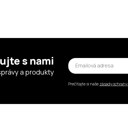
ujte s nami
správy a produkty
Prečítajte si naše
zásady ochrany