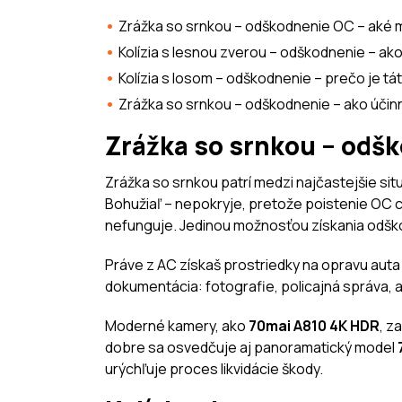
Zrážka so srnkou – odškodnenie OC – aké 
Kolízia s lesnou zverou – odškodnenie – a
Kolízia s losom – odškodnenie – prečo je tá
Zrážka so srnkou – odškodnenie – ako úči
Zrážka so srnkou – odš
Zrážka so srnkou patrí medzi najčastejšie situ
Bohužiaľ – nepokryje, pretože poistenie OC ch
nefunguje. Jedinou možnosťou získania odško
Práve z AC získaš prostriedky na opravu auta 
dokumentácia: fotografie, policajná správa,
Moderné kamery, ako
70mai A810 4K HDR
, z
dobre sa osvedčuje aj panoramatický model
urýchľuje proces likvidácie škody.