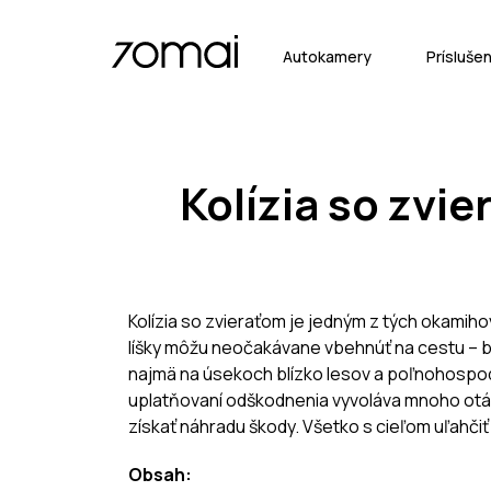
Autokamery
Prísluše
Kolízia so zvi
Kolízia so zvieraťom je jedným z tých okamiho
líšky môžu neočakávane vbehnúť na cestu – be
najmä na úsekoch blízko lesov a poľnohospod
uplatňovaní odškodnenia vyvoláva mnoho otázo
získať náhradu škody. Všetko s cieľom uľahčiť 
Obsah: