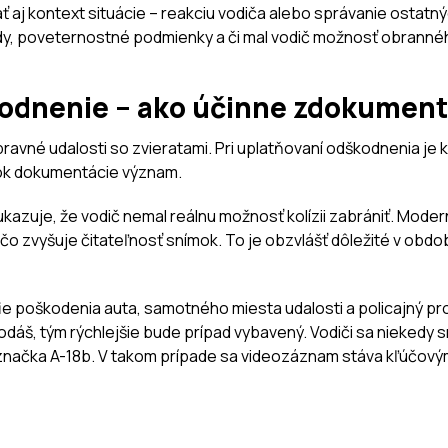
ať aj kontext situácie – reakciu vodiča alebo správanie ostat
jazdy, poveternostné podmienky a či mal vodič možnosť obran
kodnenie – ako účinne zdokument
pravné udalosti so zvieratami. Pri uplatňovaní odškodnenia je
vok dokumentácie význam.
ukazuje, že vodič nemal reálnu možnosť kolízii zabrániť. Mode
, čo zvyšuje čitateľnosť snímok. To je obzvlášť dôležité v obdob
rafie poškodenia auta, samotného miesta udalosti a policajný p
dáš, tým rýchlejšie bude prípad vybavený. Vodiči sa niekedy sn
 značka A-18b. V takom prípade sa videozáznam stáva kľúčov