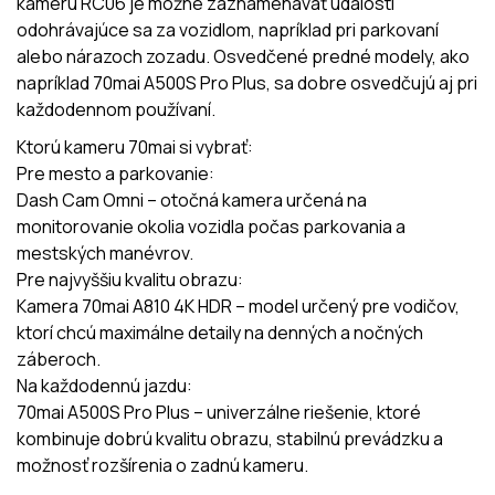
kameru RC06 je možné zaznamenávať udalosti
odohrávajúce sa za vozidlom, napríklad pri parkovaní
alebo nárazoch zozadu. Osvedčené predné modely, ako
napríklad 70mai A500S Pro Plus, sa dobre osvedčujú aj pri
každodennom používaní.
Ktorú kameru 70mai si vybrať:
Pre mesto a parkovanie:
Dash Cam Omni – otočná kamera určená na
monitorovanie okolia vozidla počas parkovania a
mestských manévrov.
Pre najvyššiu kvalitu obrazu:
Kamera 70mai A810 4K HDR – model určený pre vodičov,
ktorí chcú maximálne detaily na denných a nočných
záberoch.
Na každodennú jazdu:
70mai A500S Pro Plus – univerzálne riešenie, ktoré
kombinuje dobrú kvalitu obrazu, stabilnú prevádzku a
možnosť rozšírenia o zadnú kameru.