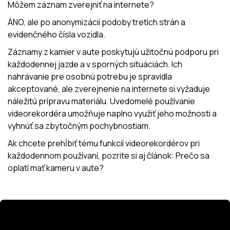
Môžem záznam zverejniť na internete?
ÁNO, ale po anonymizácii podoby tretích strán a
evidenčného čísla vozidla.
Záznamy z kamier v aute poskytujú užitočnú podporu pri
každodennej jazde a v sporných situáciách. Ich
nahrávanie pre osobnú potrebu je spravidla
akceptované, ale zverejnenie na internete si vyžaduje
náležitú prípravu materiálu. Uvedomelé používanie
videorekordéra umožňuje naplno využiť jeho možnosti a
vyhnúť sa zbytočným pochybnostiam.
Ak chcete prehĺbiť tému funkcií videorekordérov pri
každodennom používaní, pozrite si aj článok: Prečo sa
oplatí mať kameru v aute?