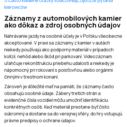
5.Často kladené otázky vodičovNajczęstsze pytania
kierowców
Záznamy z automobilových kamier
ako dôkaz a zdroj osobných údajov
Nahrávanie jazdy na osobné účely je v Poľsku všeobecne
akceptované. V praxi sa záznamy z kamier v autách
niekedy používajú ako podporný materiál v prípadoch
kolízií, nehôd alebo škôd pri parkovaní. Videozáznam
uľahčuje rekonštrukciu priebehu udalosti a niekedy je
nápomocný pri rokovaní s poisťovňou alebo orgánmi
činnými v trestnom konaní.
Zároveň je dôležité mať na pamäti, že záznamy často
obsahujú osobné údaje. Zábery tretích strán a
evidenčné čísla vozidiel môžu umožniť identifikáciu
konkrétnych osôb. Keď materiál prestane byť čisto
súkromný a dostane sa do verejnej sféry, do hry vstupujú
právne predpisy o ochrane údajov.