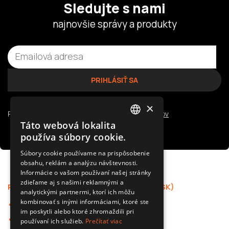
Sledujte s nami
najnovšie správy a produkty
×
Prečítajte si naše
zásady ochrany osobných údajov
Táto webová lokalita
POLISH
používa súbory cookie.
SLOVAK
Súbory cookie používame na prispôsobenie
obsahu, reklám a analýzu návštevnosti.
ENGLISH
Informácie o vašom používaní našej stránky
CZECH
zdieľame aj s našimi reklamnými a
Ponuka
Podpora (SK)
analytickými partnermi, ktorí ich môžu
kombinovať s inými informáciami, ktoré ste
Autokamery
Aplikácia
im poskytli alebo ktoré zhromaždili pri
Príslušenstvo pre
F.A.Q.
používaní ich služieb.
Prečítať viac