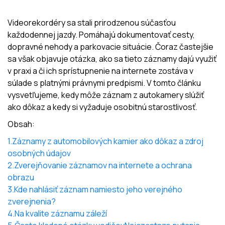
Videorekordéry sa stali prirodzenou súčasťou
každodennej jazdy. Pomáhajú dokumentovať cesty,
dopravné nehody a parkovacie situácie. Čoraz častejšie
sa však objavuje otázka, ako sa tieto záznamy dajú využiť
v praxi a či ich sprístupnenie na internete zostáva v
súlade s platnými právnymi predpismi. V tomto článku
vysvetľujeme, kedy môže záznam z autokamery slúžiť
ako dôkaz a kedy si vyžaduje osobitnú starostlivosť.
Obsah:
1.Záznamy z automobilových kamier ako dôkaz a zdroj
osobných údajov
2.Zverejňovanie záznamov na internete a ochrana
obrazu
3.Kde nahlásiť záznam namiesto jeho verejného
zverejnenia?
4.Na kvalite záznamu záleží