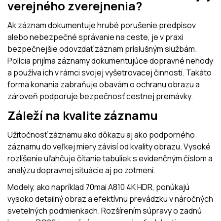
verejného zverejnenia?
Ak záznam dokumentuje hrubé porušenie predpisov
alebo nebezpečné správanie na ceste, je v praxi
bezpečnejšie odovzdať záznam príslušným službám.
Polícia prijíma záznamy dokumentujúce dopravné nehody
a používa ich v rámci svojej vyšetrovacej činnosti. Takáto
forma konania zabraňuje obavám o ochranu obrazu a
zároveň podporuje bezpečnosť cestnej premávky.
Záleží na kvalite záznamu
Užitočnosť záznamu ako dôkazu aj ako podporného
záznamu do veľkej miery závisí od kvality obrazu. Vysoké
rozlíšenie uľahčuje čítanie tabuliek s evidenčným číslom a
analýzu dopravnej situácie aj po zotmení.
Modely, ako napríklad 70mai A810 4K HDR, ponúkajú
vysoko detailný obraz a efektívnu prevádzku v náročných
svetelných podmienkach. Rozšírením súpravy o zadnú