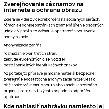
Zverejňovanie záznamov na
internete a ochrana obrazu
Zdieľanie videí z videorekordéra na sociálnych sieťach,
fórach alebo videostránkach znamená šírenie osobných
údajov. V praxi si to vyžaduje opatrnosť a používanie
anonymizácie.
Anonymizácia zahŕňa:
rozmazanie tvárí tretích strán,
zakrytie evidenčných čísel vozidiel,
odstránenie iných identifikačných znakov.
Až po takejto príprave je možné materiál bezpečne
zverejniť. Nedostatočná anonymizácia môže viesť k
občianskoprávnemu sporu alebo zásahu dozorného
orgánu, preto sa v takýchto prípadoch odporúča
opatrnosť.
Kde nahlásiť nahrávku namiesto jej